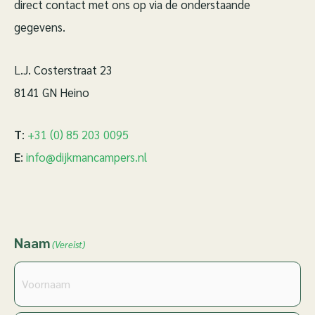
direct contact met ons op via de onderstaande
gegevens.
L.J. Costerstraat 23
8141 GN Heino
T
:
+31 (0) 85 203 0095
E
:
info@dijkmancampers.nl
Naam
Voornaam
Achternaam
(Vereist)