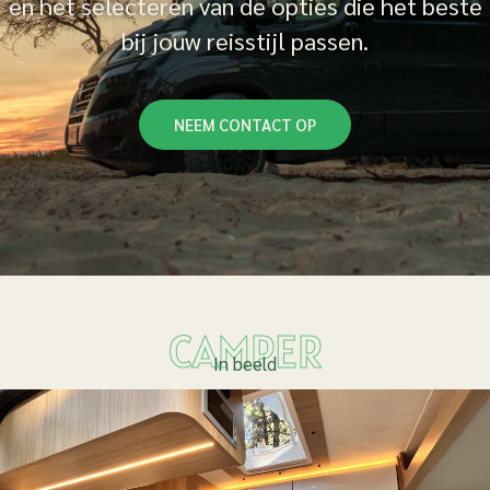
en het selecteren van de opties die het beste
bij jouw reisstijl passen.
NEEM CONTACT OP
CAMPER
In beeld