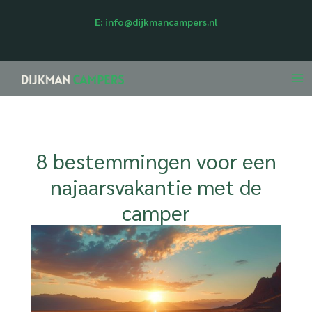
Ga
E:
info@dijkmancampers.nl
naar
de
inhoud
8 bestemmingen voor een
najaarsvakantie met de
camper